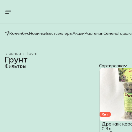
Колумбус
Новинки
Бестселлеры
Акции
Растения
Семена
Горшк
Главная
›
Грунт
Грунт
Фильтры
Сортировка
Хит
Дренаж кер
0,3л