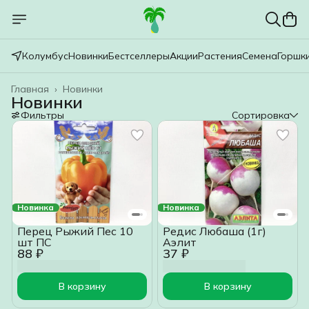
Колумбус
Новинки
Бестселлеры
Акции
Растения
Семена
Горшк
Главная
›
Новинки
Новинки
Фильтры
Сортировка
Новинка
Новинка
Перец Рыжий Пес 10
Редис Любаша (1г)
шт ПС
Аэлит
88 ₽
37 ₽
В корзину
В корзину