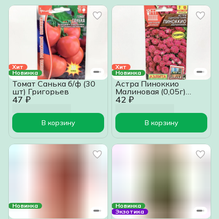
Хит
Хит
Новинка
Новинка
Томат Санька б/ф (30
Астра Пиноккио
шт) Григорьев
Малиновая (0,05г)
47 ₽
42 ₽
Аэлит
В корзину
В корзину
Новинка
Новинка
Экзотика