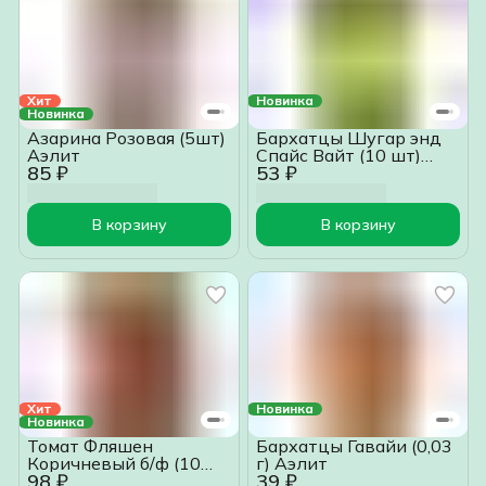
Хит
Новинка
Новинка
Азарина Розовая (5шт)
Бархатцы Шугар энд
Аэлит
Спайс Вайт (10 шт)
85 ₽
53 ₽
Аэлит
В корзину
В корзину
Хит
Новинка
Новинка
Томат Фляшен
Бархатцы Гавайи (0,03
Коричневый б/ф (10
г) Аэлит
98 ₽
39 ₽
шт) Григорьев