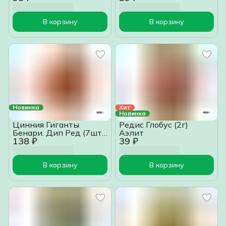
В корзину
В корзину
Новинка
Хит
Новинка
Цинния Гиганты
Редис Глобус (2г)
Бенари. Дип Ред (7шт)
Аэлит
138 ₽
39 ₽
Аэлит
В корзину
В корзину