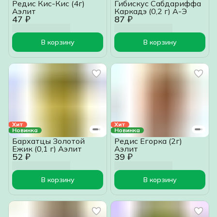
Редис Кис-Кис (4г)
Гибискус Сабдариффа
Аэлит
Каркадэ (0,2 г) А-Э
47 ₽
87 ₽
В корзину
В корзину
Хит
Хит
Новинка
Новинка
Бархатцы Золотой
Редис Егорка (2г)
Ежик (0,1 г) Аэлит
Аэлит
52 ₽
39 ₽
В корзину
В корзину