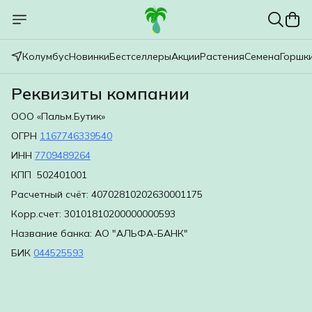
Колумбус
Новинки
Бестселлеры
Акции
Растения
Семена
Горшк
Реквизиты компании
ООО «Пальм.Бутик»
ОГРН
1167746339540
ИНН
7709489264
КПП 502401001
Расчетный счёт: 40702810202630001175
Корр.счет: 30101810200000000593
Название банка: АО "АЛЬФА-БАНК"
БИК
044525593