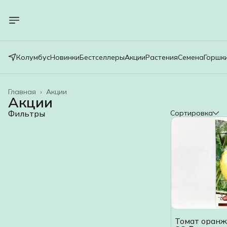
Колумбус
Новинки
Бестселлеры
Акции
Растения
Семена
Горшк
Главная
›
Акции
Акции
Фильтры
Сортировка
Томат оранж