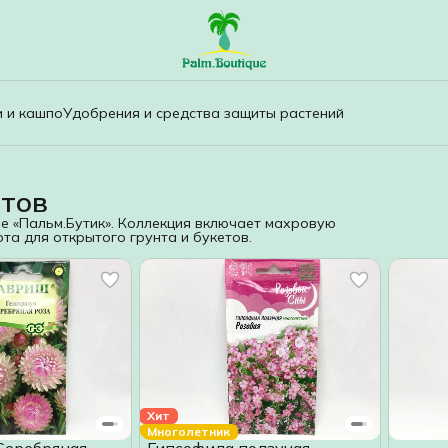
и и кашпо
Удобрения и средства защиты растений
тов
е «Пальм.Бутик». Коллекция включает махровую
та для открытого грунта и букетов.
Хит
Многолетник
Серебряная
Гипсофила ползучая,