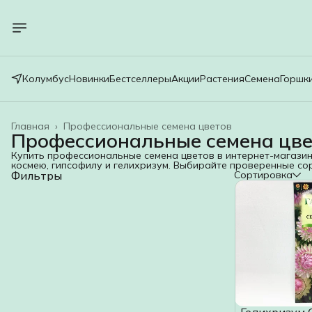
Колумбус
Новинки
Бестселлеры
Акции
Растения
Семена
Горшк
Главная
›
Профессиональные семена цветов
Профессиональные семена цве
Купить профессиональные семена цветов в интернет-магазин
космею, гипсофилу и гелихризум. Выбирайте проверенные сор
Фильтры
Сортировка
Гелихризум 