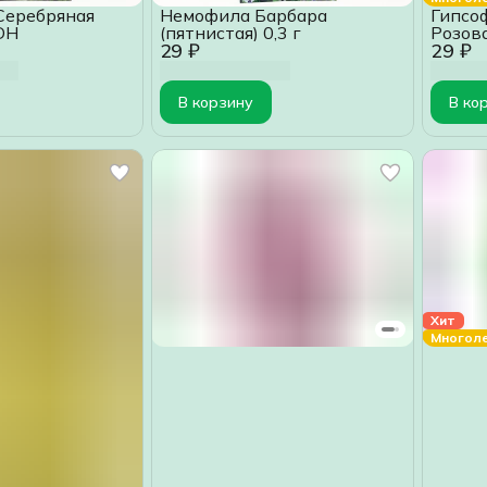
Серебряная
Немофила Барбара
Гипсо
 DH
(пятнистая) 0,3 г
Розова
29 ₽
29 ₽
Розов
В корзину
В ко
Хит
Многол