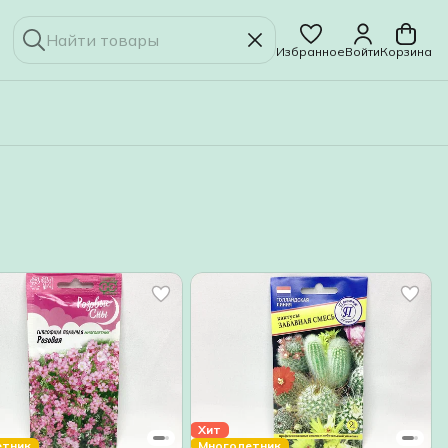
Избранное
Войти
Корзина
Хит
етник
Многолетник