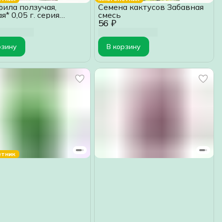
фила ползучая,
Семена кактусов Забавная
я* 0,05 г. серия
смесь
56 ₽
ые сны
рзину
В корзину
етник