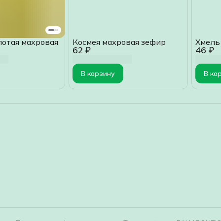
лотая махровая
Космея махровая зефир
Хмель
62 ₽
46 ₽
В корзину
В ко