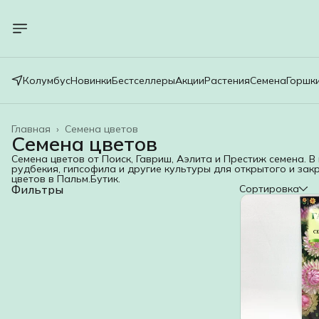
Колумбус
Новинки
Бестселлеры
Акции
Растения
Семена
Горшк
Главная
›
Семена цветов
Семена цветов
Семена цветов от Поиск, Гавриш, Аэлита и Престиж семена. В
рудбекия, гипсофила и другие культуры для открытого и зак
цветов в Пальм.Бутик.
Фильтры
Сортировка