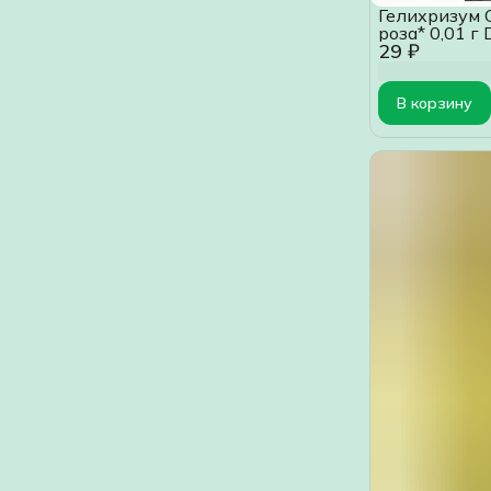
Гелихризум 
роза* 0,01 г
29 ₽
В корзину