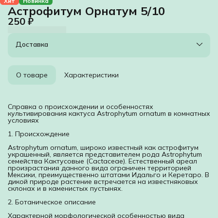
Хит
Новинка
Астрофитум Орнатум 5/10
250 ₽
Доставка
О товаре
Характеристики
Справка о происхождении и особенностях
культивирования кактуса Astrophytum ornatum в комнатных
условиях
1. Происхождение
Astrophytum ornatum, широко известный как астрофитум
украшенный, является представителем рода Astrophytum
семейства Кактусовые (Cactaceae). Естественный ареал
произрастания данного вида ограничен территорией
Мексики, преимущественно штатами Идальго и Керетаро. В
дикой природе растение встречается на известняковых
склонах и в каменистых пустынях.
2. Ботаническое описание
Характерной морфологической особенностью вида