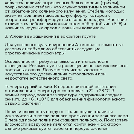
является наличие выраженных белых крапин (трихом),
покрывающих стебель, что служит защитным механизмом
от избыточного солнечного излучения. Стебель молодых
экземпляров имеет шаровидную форму, которая с
возрастом трансформируется в колонновидную. Растение
отличается небольшим количеством рёбер (обычно 5–8) и
наличием крупных ареол с мощными колючками.
3. Условия выращивания в закрытом грунте
Для успешного культивирования A. ornatum в комнатных
условиях необходимо обеспечить следующие
агротехнические параметры:
Освещённость: Требуется высокая интенсивность
освещения. Рекомендуется размещение на южных или юго-
восточных окнах. Допускается использование
искусственного досвечивания фитолампами при
недостатке естественного света.
Температурный режим: В период активной вегетации
оптимальная температура составляет +22...+28 °C. В
зимний период покоя температуру содержания следует
снизить до +6...+10 °C для обеспечения физиологического
отдыха растения.
Полив и влажность воздуха: Полив осуществляется
исключительно после полного просыхания земляного кома.
В период покоя полив прекращают полностью. Показатели
влажности воздуха не являются критическим фактором,
однако рекомендуется избегать переувлажнения.