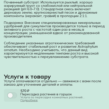
Почвенный субстрат: Используется рыхлый, хорошо
аэрируемый грунт со слабокислой или нейтральной
реакцией (pH 6.0–7.0). Стандартная смесь включает
дерновую землю, крупнозернистый песок и дренажные
компоненты (керамзит, гравий) в пропорции 2:1:1.
Подкормка: Внесение специализированных минеральных
удобрений для суккулентов производится только в период
активного роста с частотой один раз в месяц в
концентрации, уменьшенной вдвое от рекомендованной
производителем.
Соблюдение указанных агротехнических требований
обеспечивает стабильный рост и развитие Astrophytum
ornatum. Необходимо учитывать, что данный вид
характеризуется медленными темпами роста и высокой
чувствительностью к переувлажнению субстрата.
Услуги к товару
Услуги оплачиваются отдельно — свяжемся с вами после
заказа для уточнения деталей и оплаты.
570 ₽
Пересадка растения в горшок
Услуга по пересадке комнатных растений
1. Общие положения
Подробнее
1.1. Настоящий документ регламентирует порядок
оказания услуги по пересадке комнатных растений
(далее — Услуга).