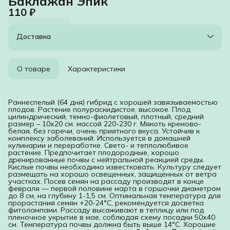
Баклажан Эпик
110 ₽
Доставка
О товаре
Характеристики
Раннеспелый (64 дня) гибрид с хорошей завязываемостью
плодов. Растение полураскидистое, высокое. Плод
цилиндрический, темно-фиолетовый, плотный, средний
размер – 10х20 см. массой 220-230 г. Мякоть кремово-
белая, без горечи, очень приятного вкуса. Устойчив к
комплексу заболеваний. Используется в домашней
кулинарии и переработке. Свето- и теплолюбивое
растение. Предпочитает плодородные, хорошо
дренированные почвы с нейтральной реакцией среды.
Кислые почвы необходимо известковать. Культуру следует
размещать на хорошо освещенных, защищенных от ветра
участках. Посев семян на рассаду производят в конце
февраля — первой половине марта в горшочки диаметром
до 8 см, на глубину 1-1,5 см. Оптимальная температура для
прорастания семян +20-24°С, рекомендуется досветка
фитолампами. Рассаду высаживают в теплицу или под
пленочное укрытие в мае, соблюдая схему посадки 50х40
см. Температура почвы должна быть выше 14°С. Хорошие