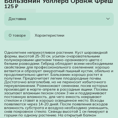
Бальзамин Уоллера Оранж Фреш
125 ₽
Доставка
О товаре
Характеристики
Однолетнее неприхотливое растение. Куст шаровидной
формы, высотой 25-30 см, усыпан очаровательными
полумахровыми цветками темно-оранжевого цвета с
белыми разводами. Гибрид обладает всеми необходимыми
свойствами для профессионального озеленения: хорошо
ветвится и образует аккуратный пышный кустик, обильно и
продолжительно цветет. Бальзамин хорошо растет в
полутени. Предпочитает легкие плодородные почвы.
Достаточно влаголюбив, но не переносит избыточного
переувлажнения. Размножают семенами, посев которых
производят в марте-апреле в рассадные ящики. Посевы
засыпают влажным песком слоем 3 мм и поддерживают
постоянную влажность, для чего емкость накрывают
стеклом и ставят в хорошо освещенное место. Всходы
появляются через 14-20 дней. После появления всходов
влажность субстрата и воздуха необходимо уменьшить,
сняв покровное стекло. Сеянцы высотой 1 см пикируют в
горшки по одному растению. На открытый балкон