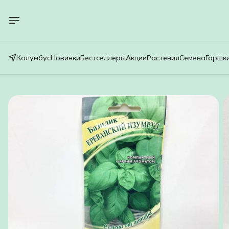
Колумбус
Новинки
Бестселлеры
Акции
Растения
Семена
Горшк