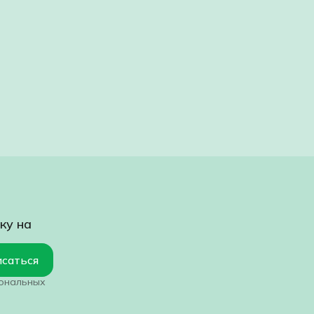
ку на
саться
сональных