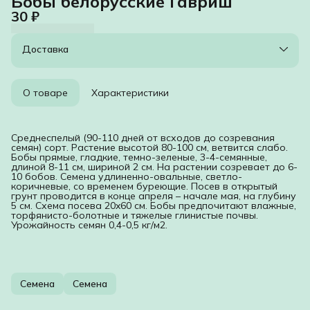
Бобы белорусские Гавриш
30 ₽
Доставка
О товаре
Характеристики
Среднеспелый (90-110 дней от всходов до созревания
семян) сорт. Растение высотой 80-100 см, ветвится слабо.
Бобы прямые, гладкие, темно-зеленые, 3-4-семянные,
длиной 8-11 см, шириной 2 см. На растении созревает до 6-
10 бобов. Семена удлиненно-овальные, светло-
коричневые, со временем буреющие. Посев в открытый
грунт проводится в конце апреля – начале мая, на глубину
5 см. Схема посева 20x60 см. Бобы предпочитают влажные,
торфянисто-болотные и тяжелые глинистые почвы.
Урожайность семян 0,4-0,5 кг/м2.
Семена
Семена