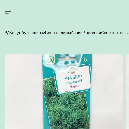
Колумбус
Новинки
Бестселлеры
Акции
Растения
Семена
Горшк