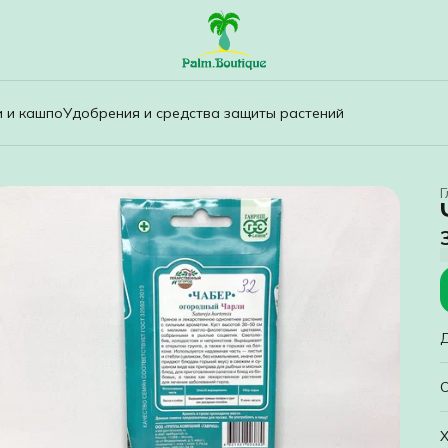
и и кашпо
Удобрения и средства защиты растений
Г
Ч
Х
о