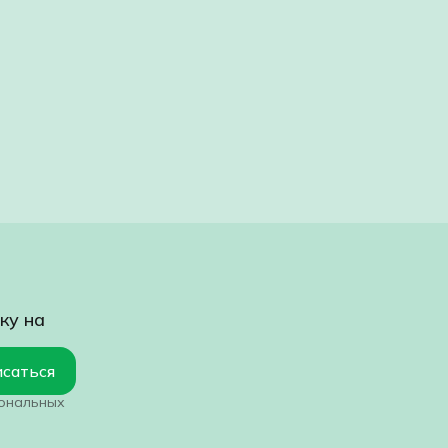
ку на
саться
сональных