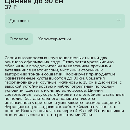
Цинния до 90 см
37 ₽
Доставка
О товаре
Характеристики
Серия высокорослых крупноцветковых цинний для
элитного оформления сада. Отличается чрезвычайно
обильным и продолжительным цветением, прочными
ветвящимися цветоносами, чистыми и стойкими к
выгоранию тонами соцветий. Формирует приподнятые,
разветвленные кусты высотой до 90 см. Соцветия
георгиновидные, крупные, малиновые, 15 см в диаметре, с
высокой устойчивостью к неблагоприятным погодным
условиям. Цветет с июня до заморозков. Циннии
светолюбивы, засухоустойчивы и теплолюбивы; отзывчивы
на полив, без длительного полива снижается
интенсивность цветения и уменьшается размер соцветий.
Выращивают рассадным способом. Семена высевают в
апреле. Всходы появляются через 4-6 дней. В начале июня
растения высаживают на расстоянии 20 см.