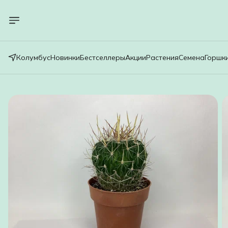
Колумбус
Новинки
Бестселлеры
Акции
Растения
Семена
Горшк