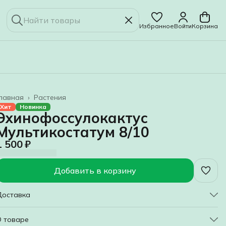
Избранное
Войти
Корзина
лавная
›
Растения
Хит
Новинка
Эхинофоссулокактус
Мультикостатум 8/10
1 500 ₽
Добавить в корзину
Доставка
О товаре