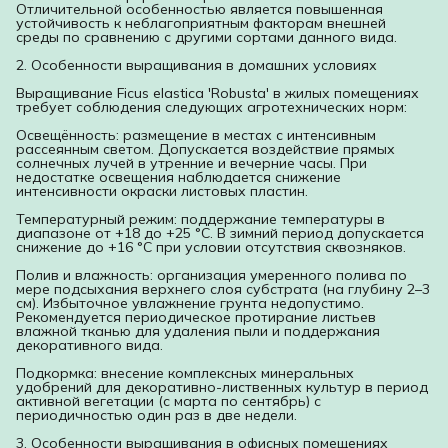
Отличительной особенностью является повышенная
устойчивость к неблагоприятным факторам внешней
среды по сравнению с другими сортами данного вида.
2. Особенности выращивания в домашних условиях
Выращивание Ficus elastica 'Robusta' в жилых помещениях
требует соблюдения следующих агротехнических норм:
Освещённость: размещение в местах с интенсивным
рассеянным светом. Допускается воздействие прямых
солнечных лучей в утренние и вечерние часы. При
недостатке освещения наблюдается снижение
интенсивности окраски листовых пластин.
Температурный режим: поддержание температуры в
диапазоне от +18 до +25 °C. В зимний период допускается
снижение до +16 °C при условии отсутствия сквозняков.
Полив и влажность: организация умеренного полива по
мере подсыхания верхнего слоя субстрата (на глубину 2–3
см). Избыточное увлажнение грунта недопустимо.
Рекомендуется периодическое протирание листьев
влажной тканью для удаления пыли и поддержания
декоративного вида.
Подкормка: внесение комплексных минеральных
удобрений для декоративно-лиственных культур в период
активной вегетации (с марта по сентябрь) с
периодичностью один раз в две недели.
3. Особенности выращивания в офисных помещениях