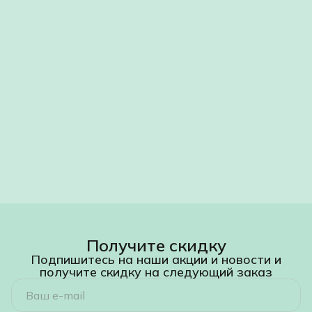
3. Права и обязанности сторон
3.1. Исполнитель обязан выполнить работы качественно,
в полном объёме и в согласованные сроки.
3.2. Заказчик обязан обеспечить доступ к объекту и
произвести оплату Услуги в соответствии с условиями
договора.
3.3. Риск случайной гибели или повреждения растения с
момента его передачи Заказчику переходит на
Заказчика.
4. Стоимость и порядок расчётов
4.1. Стоимость Услуги определяется на основании прайс-
листа Исполнителя и зависит от объёма и сложности
работ, а также стоимости используемых материалов
(грунт, дренаж, кашпо).
4.2. Расчёт за оказанную Услугу производится на
основании акта выполненных работ путём
перечисления денежных средств на расчётный счёт
Исполнителя в течение 3 (трёх) банковских дней с
момента подписания акта.
Получите скидку
Подпишитесь на наши акции и новости и
получите скидку на следующий заказ