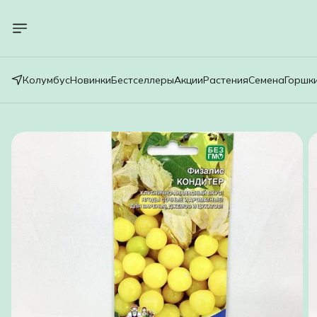
Колумбус
Новинки
Бестселлеры
Акции
Растения
Семена
Горшк