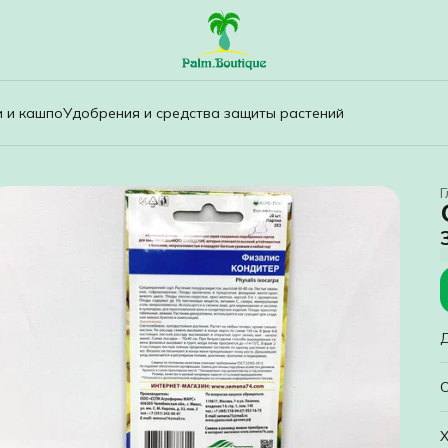
и и кашпо
Удобрения и средства защиты растений
Г
И
Х
В