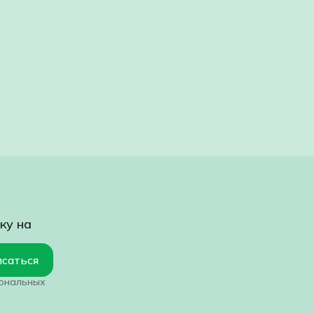
ку на
саться
сональных