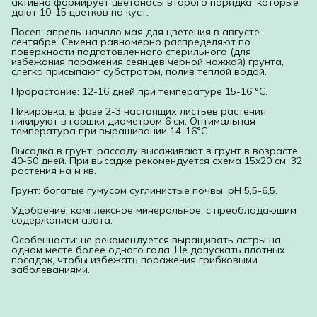
активно формирует цветоносы второго порядка, которые
дают 10-15 цветков на куст.
Посев: апрель-начало мая для цветения в августе-
сентябре. Семена равномерно распределяют по
поверхности подготовленного стерильного (для
избежания поражения сеянцев черной ножкой) грунта,
слегка присыпают субстратом, полив теплой водой.
Прорастание: 12-16 дней при температуре 15-16 °С.
Пикировка: в фазе 2-3 настоящих листьев растения
пикируют в горшки диаметром 6 см. Оптимальная
температура при выращивании 14-16°С.
Высадка в грунт: рассаду высаживают в грунт в возрасте
40-50 дней. При высадке рекомендуется схема 15x20 см, 32
растения на м кв.
Грунт: богатые гумусом суглинистые почвы, рН 5,5-6,5.
Удобрение: комплексное минеральное, с преобладающим
содержанием азота.
Особенности: не рекомендуется выращивать астры на
одном месте более одного года. Не допускать плотных
посадок, чтобы избежать поражения грибковыми
заболеваниями.