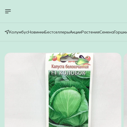
Колумбус
Новинки
Бестселлеры
Акции
Растения
Семена
Горшк