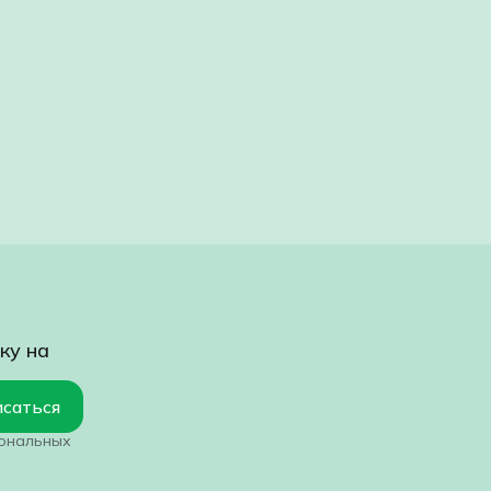
ку на
саться
сональных