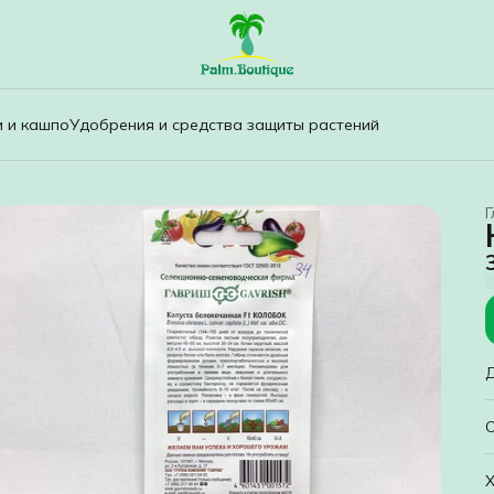
и и кашпо
Удобрения и средства защиты растений
Г
П
Х
с