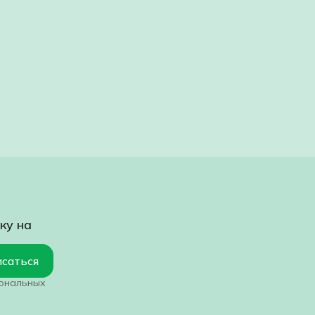
ку на
саться
сональных