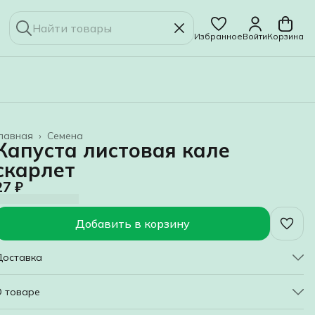
Избранное
Войти
Корзина
лавная
›
Семена
Капуста листовая кале
скарлет
27 ₽
Добавить в корзину
Доставка
О товаре