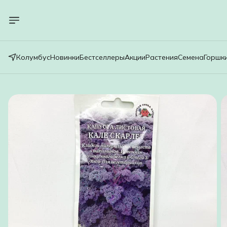
Колумбус
Новинки
Бестселлеры
Акции
Растения
Семена
Горшк