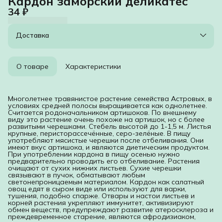
Кардон заморский деликатес
34 ₽
Доставка
О товаре
Характеристики
Многолетнее травянистое растение семейства Астровых, в
условиях средней полосы выращивается как однолетнее.
Считается родоначальником артишоков. По внешнему
виду это растение очень похоже на артишок, но с более
развитыми черешками. Стебель высотой до 1-1,5 м. Листья
крупные, перисторассечённые, серо-зелёные. В пищу
употребляют мясистые черешки после отбеливания. Они
имеют вкус артишока, и являются диетическим продуктом.
При употреблении кардона в пищу осенью нужно
предварительно проводить его отбеливание. Растения
очищают от сухих нижних листьев. Сухие черешки
связывают в пучок, обматывают любым
светонепроницаемым материалом. Кардон как салатный
овощ едят в сыром виде или используют для варки,
тушения, подобно спарже. Отвары и настои листьев и
корней растения укрепляют иммунитет, активизируют
обмен веществ, предупреждают развитие атеросклероза и
преждевременное старение, являются афродизиаком,