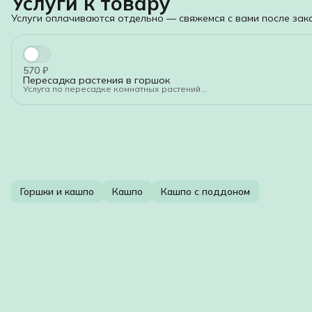
Услуги к товару
Услуги оплачиваются отдельно — свяжемся с вами после зака
570 ₽
Пересадка растения в горшок
Услуга по пересадке комнатных растений
1. Общие положения
1.1. Настоящий документ регламентирует порядок оказания услуги
растений (далее — Услуга).
1.2. Исполнитель обязуется по заданию Заказчика выполнить комп
растений, а Заказчик обязуется принять и оплатить выполненные р
1.3. Работы выполняются квалифицированным персоналом с испол
инвентаря и грунта.
2. Порядок оказания Услуги
2.1. Для заказа Услуги Заказчик направляет заявку, содержащую
наименование растения, текущий размер горшка, желаемый размер
дополнительных требований.
2.2. На основании полученной заявки Исполнитель формирует ком
Горшки и кашпо
Кашпо
Кашпо с поддоном
указанием стоимости и сроков выполнения работ.
2.3. Работы по пересадке включают: извлечение растения из старо
системы, обеззараживание, посадку в новый грунт и новый контейн
2.4. По завершении работ Исполнитель уведомляет Заказчика о гот
осуществляется в месте оказания Услуги.
3. Права и обязанности сторон
3.1. Исполнитель обязан выполнить работы качественно, в полном 
3.2. Заказчик обязан обеспечить доступ к объекту и произвести опла
условиями договора.
3.3. Риск случайной гибели или повреждения растения с момента е
на Заказчика.
4. Стоимость и порядок расчётов
4.1. Стоимость Услуги определяется на основании прайс-листа Испол
сложности работ, а также стоимости используемых материалов (грун