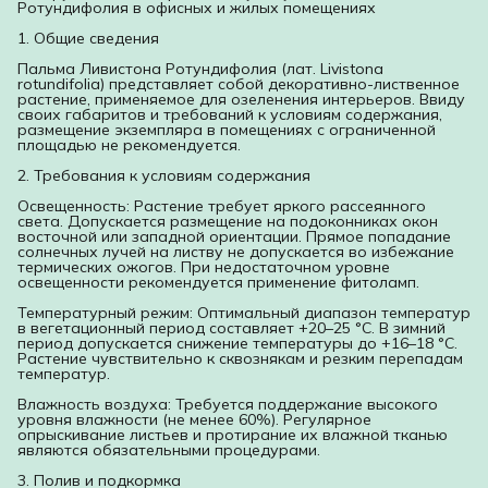
Ротундифолия в офисных и жилых помещениях
1. Общие сведения
Пальма Ливистона Ротундифолия (лат. Livistona
rotundifolia) представляет собой декоративно-лиственное
растение, применяемое для озеленения интерьеров. Ввиду
своих габаритов и требований к условиям содержания,
размещение экземпляра в помещениях с ограниченной
площадью не рекомендуется.
2. Требования к условиям содержания
Освещенность: Растение требует яркого рассеянного
света. Допускается размещение на подоконниках окон
восточной или западной ориентации. Прямое попадание
солнечных лучей на листву не допускается во избежание
термических ожогов. При недостаточном уровне
освещенности рекомендуется применение фитоламп.
Температурный режим: Оптимальный диапазон температур
в вегетационный период составляет +20–25 °C. В зимний
период допускается снижение температуры до +16–18 °C.
Растение чувствительно к сквознякам и резким перепадам
температур.
Влажность воздуха: Требуется поддержание высокого
уровня влажности (не менее 60%). Регулярное
опрыскивание листьев и протирание их влажной тканью
являются обязательными процедурами.
3. Полив и подкормка