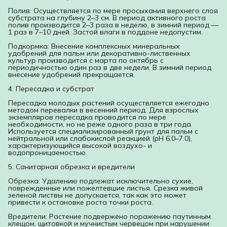
Полив: Осуществляется по мере просыхания верхнего слоя
субстрата на глубину 2–3 см. В период активного роста
полив производится 2–3 раза в неделю, в зимний период —
1 раз в 7–10 дней. Застой влаги в поддоне недопустим.
Подкормка: Внесение комплексных минеральных
удобрений для пальм или декоративно-лиственных
культур производится с марта по октябрь с
периодичностью один раз в две недели. В зимний период
внесение удобрений прекращается.
4. Пересадка и субстрат
Пересадка молодых растений осуществляется ежегодно
методом перевалки в весенний период. Для взрослых
экземпляров пересадка проводится по мере
необходимости, но не реже одного раза в три года.
Используется специализированный грунт для пальм с
нейтральной или слабокислой реакцией (pH 6.0–7.0),
характеризующийся высокой воздухо- и
водопроницаемостью.
5. Санитарная обрезка и вредители
Обрезка: Удалению подлежат исключительно сухие,
поврежденные или пожелтевшие листья. Срезка живой
зеленой листвы не допускается, так как это может
привести к остановке роста точки роста.
Вредители: Растение подвержено поражению паутинным
клещом, щитовкой и мучнистым червецом при нарушении