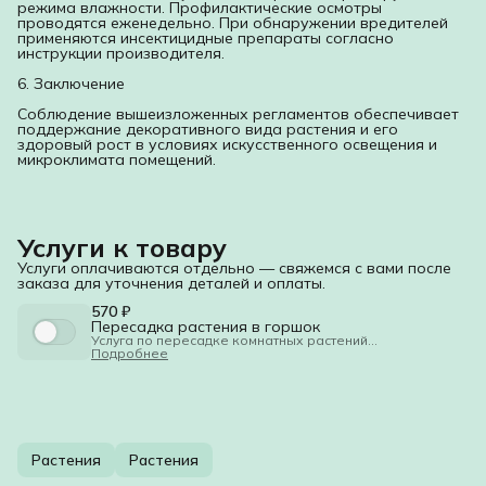
режима влажности. Профилактические осмотры
проводятся еженедельно. При обнаружении вредителей
применяются инсектицидные препараты согласно
инструкции производителя.
6. Заключение
Соблюдение вышеизложенных регламентов обеспечивает
поддержание декоративного вида растения и его
здоровый рост в условиях искусственного освещения и
микроклимата помещений.
Услуги к товару
Услуги оплачиваются отдельно — свяжемся с вами после
заказа для уточнения деталей и оплаты.
570 ₽
Пересадка растения в горшок
Услуга по пересадке комнатных растений
1. Общие положения
Подробнее
1.1. Настоящий документ регламентирует порядок
оказания услуги по пересадке комнатных растений
(далее — Услуга).
1.2. Исполнитель обязуется по заданию Заказчика
выполнить комплекс работ по пересадке растений, а
Заказчик обязуется принять и оплатить выполненные
работы.
1.3. Работы выполняются квалифицированным
Растения
Растения
персоналом с использованием специализированного
инвентаря и грунта.