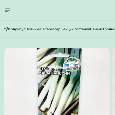
Колумбус
Новинки
Бестселлеры
Акции
Растения
Семена
Горшк