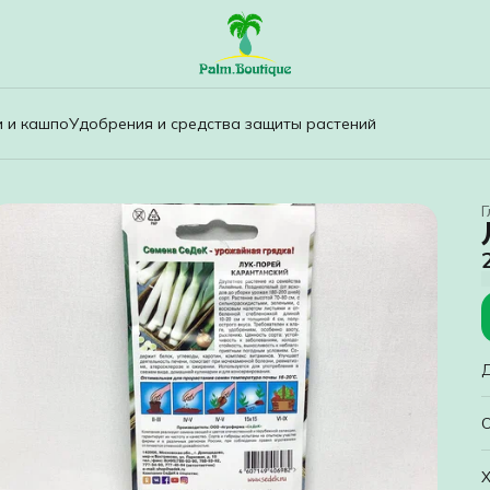
и и кашпо
Удобрения и средства защиты растений
Г
Д
Х
в