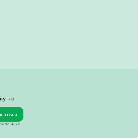
ку на
саться
сональных