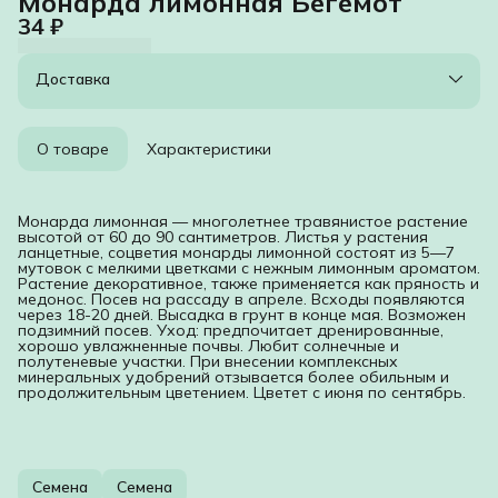
Монарда лимонная Бегемот
34 ₽
Доставка
О товаре
Характеристики
Монарда лимонная — многолетнее травянистое растение
высотой от 60 до 90 сантиметров. Листья у растения
ланцетные, соцветия монарды лимонной состоят из 5—7
мутовок с мелкими цветками с нежным лимонным ароматом.
Растение декоративное, также применяется как пряность и
медонос. Посев на рассаду в апреле. Всходы появляются
через 18-20 дней. Высадка в грунт в конце мая. Возможен
подзимний посев. Уход: предпочитает дренированные,
хорошо увлажненные почвы. Любит солнечные и
полутеневые участки. При внесении комплексных
минеральных удобрений отзывается более обильным и
продолжительным цветением. Цветет с июня по сентябрь.
Семена
Семена