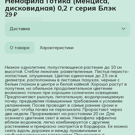
Немофила Готика (Менциса,
дисковидная) 0,2 г серия Блэк
29 ₽
Доставка
О товаре
Характеристики
Низкое однолетнее, полустелющееся растение до 10 см
высотой. Стебли лежачие, разветвленные. Листья перисто-
лопастные, опушенные. Цветки одиночные до 2,5 см в
диаметре, расположены в листовых пазухах, черные с
белым глазком в центре и белой каймой. Хорошо растут в
полутени, но обильное продолжительное цветение
возможно только при хорошем солнечном освещении.
Предпочитают рыхлую, питательную, водопроницаемую
почву, предъявляя повышенные требования к условиям
увлажнения. Посев проводят в самые ранние сроки и
следят, чтобы почва не пересыхала. Прорастают через
две недели. Прореживают на расстоянии 20 см. Для
осеннего цветения сеют в июне. Немофила эффектна
вблизи водоемов, легко комбинируется с другими
растениями и прекрасно смотрится в бордюрах. Ее можно
сеять вдоль дорожек и между луковичными и
клубнелуковичными растениями. При посадке в