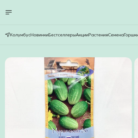
Колумбус
Новинки
Бестселлеры
Акции
Растения
Семена
Горшк