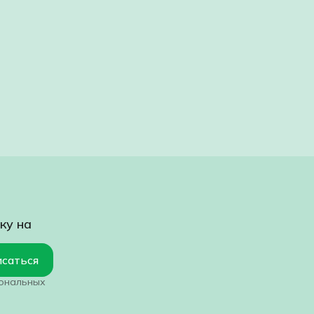
ку на
саться
сональных