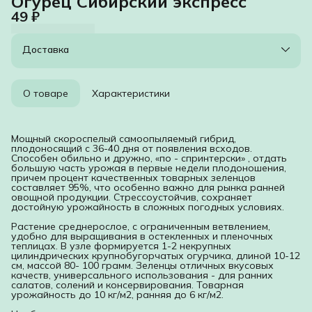
Огурец Сибирский экспресс
49 ₽
Доставка
О товаре
Характеристики
Мощный скороспелый самоопыляемый гибрид,
плодоносящий с 36-40 дня от появления всходов.
Способен обильно и дружно, «по - спринтерски» , отдать
большую часть урожая в первые недели плодоношения,
причем процент качественных товарных зеленцов
составляет 95%, что особенно важно для рынка ранней
овощной продукции. Стрессоустойчив, сохраняет
достойную урожайность в сложных погодных условиях.
Растение среднерослое, с ограниченным ветвлением,
удобно для выращивания в остекленных и пленочных
теплицах. В узле формируется 1-2 некрупных
цилиндрических крупнобугорчатых огурчика, длиной 10-12
см, массой 80- 100 грамм. Зеленцы отличных вкусовых
качеств, универсального использования - для ранних
салатов, солений и консервирования. Товарная
урожайность до 10 кг/м2, ранняя до 6 кг/м2.