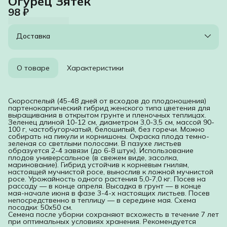
Огурец Зятек
98 ₽
Доставка
О товаре
Характеристики
Скороспелый (45-48 дней от всходов до плодоношения)
партенокарпический гибрид женского типа цветения для
выращивания в открытом грунте и пленочных теплицах.
Зеленец длиной 10-12 см, диаметром 3,0-3,5 см, массой 90-
100 г, частобугорчатый, белошипый, без горечи. Можно
собирать на пикули и корнишоны. Окраска плода темно-
зеленая со светлыми полосами. В пазухе листьев
образуется 2-4 завязи (до 6-8 штук). Использование
плодов универсальное (в свежем виде, засолка,
маринование). Гибрид устойчив к корневым гнилям,
настоящей мучнистой росе, вынослив к ложной мучнистой
росе. Урожайность одного растения 5,0-7,0 кг. Посев на
рассаду — в конце апреля. Высадка в грунт — в конце
мая-начале июня в фазе 3-4-х настоящих листьев. Посев
непосредственно в теплицу — в середине мая. Схема
посадки: 50х50 см.
Семена после уборки сохраняют всхожесть в течение 7 лет
при оптимальных условиях хранения. Рекомендуется