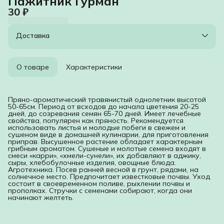
Пажитник Гурман
30 ₽
Доставка
О товаре
Характеристики
Пряно-ароматический травянистый однолетник высотой
50-65см. Период от всходов до начала цветения 20-25
дней, до созревания семян 65-70 дней. Имеет лечебные
свойства, популярен как пряность. Рекомендуется
использовать листья и молодые побеги в свежем и
сушеном виде в домашней кулинарии, для приготовления
приправ. Высушенное растение обладает характерным
грибным ароматом. Сушеные и молотые семена входят в
смеси «карри», «хмели-сунели», их добавляют в аджику,
сыры, хлебобулочные изделия, овощные блюда.
Агротехника. Посев ранней весной в грунт, рядами, на
солнечное место. Предпочитает известковые почвы. Уход
состоит в своевременном поливе, рыхлении почвы и
прополках. Стручки с семенами собирают, когда они
начинают желтеть.