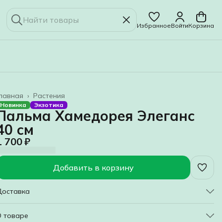
Избранное
Войти
Корзина
лавная
›
Растения
Новинка
Экзотика
Пальма Хамедорея Элеганс
40 см
1 700 ₽
Добавить в корзину
Доставка
О товаре