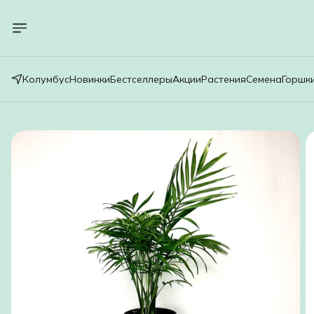
Колумбус
Новинки
Бестселлеры
Акции
Растения
Семена
Горшк