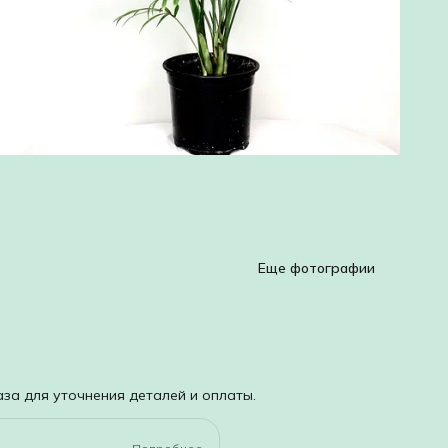
°
р
П
п
и
п
Д
в
р
и
Еще фотографии
В
д
п
О
за для уточнения деталей и оплаты.
п
н
с
п