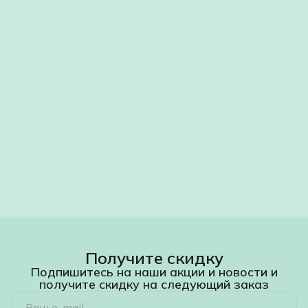
Заказчика о готовности. Приёмка результата
осуществляется в месте оказания Услуги.
3. Права и обязанности сторон
3.1. Исполнитель обязан выполнить работы качественно,
в полном объёме и в согласованные сроки.
3.2. Заказчик обязан обеспечить доступ к объекту и
произвести оплату Услуги в соответствии с условиями
договора.
3.3. Риск случайной гибели или повреждения растения с
момента его передачи Заказчику переходит на
Заказчика.
4. Стоимость и порядок расчётов
4.1. Стоимость Услуги определяется на основании прайс-
листа Исполнителя и зависит от объёма и сложности
работ, а также стоимости используемых материалов
(грунт, дренаж, кашпо).
4.2. Расчёт за оказанную Услугу производится на
основании акта выполненных работ путём
перечисления денежных средств на расчётный счёт
Исполнителя в течение 3 (трёх) банковских дней с
момента подписания акта.
Получите скидку
Подпишитесь на наши акции и новости и
получите скидку на следующий заказ