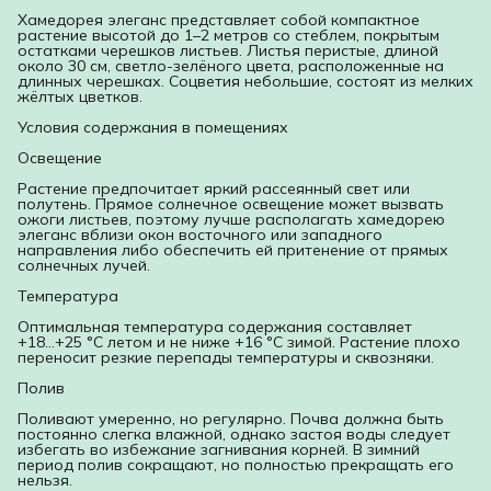
Хамедорея элеганс представляет собой компактное
растение высотой до 1–2 метров со стеблем, покрытым
остатками черешков листьев. Листья перистые, длиной
около 30 см, светло-зелёного цвета, расположенные на
длинных черешках. Соцветия небольшие, состоят из мелких
жёлтых цветков.
Условия содержания в помещениях
Освещение
Растение предпочитает яркий рассеянный свет или
полутень. Прямое солнечное освещение может вызвать
ожоги листьев, поэтому лучше располагать хамедорею
элеганс вблизи окон восточного или западного
направления либо обеспечить ей притенение от прямых
солнечных лучей.
Температура
Оптимальная температура содержания составляет
+18...+25 °C летом и не ниже +16 °C зимой. Растение плохо
переносит резкие перепады температуры и сквозняки.
Полив
Поливают умеренно, но регулярно. Почва должна быть
постоянно слегка влажной, однако застоя воды следует
избегать во избежание загнивания корней. В зимний
период полив сокращают, но полностью прекращать его
нельзя.