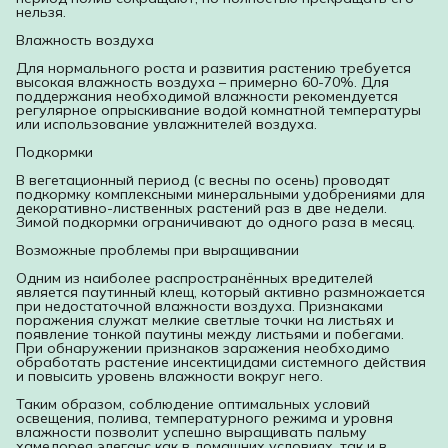
нельзя.
Влажность воздуха
Для нормального роста и развития растению требуется
высокая влажность воздуха – примерно 60-70%. Для
поддержания необходимой влажности рекомендуется
регулярное опрыскивание водой комнатной температуры
или использование увлажнителей воздуха.
Подкормки
В вегетационный период (с весны по осень) проводят
подкормку комплексными минеральными удобрениями для
декоративно-лиственных растений раз в две недели.
Зимой подкормки ограничивают до одного раза в месяц.
Возможные проблемы при выращивании
Одним из наиболее распространённых вредителей
является паутинный клещ, который активно размножается
при недостаточной влажности воздуха. Признаками
поражения служат мелкие светлые точки на листьях и
появление тонкой паутины между листьями и побегами.
При обнаружении признаков заражения необходимо
обработать растение инсектицидами системного действия
и повысить уровень влажности вокруг него.
Таким образом, соблюдение оптимальных условий
освещения, полива, температурного режима и уровня
влажности позволит успешно выращивать пальму
хамедорея элеганс как в домашних условиях, так и в