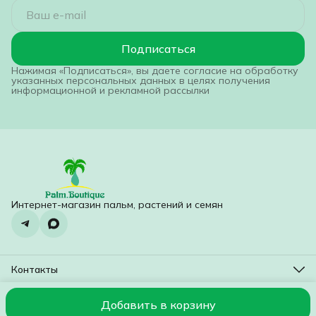
Подписаться
Нажимая «Подписаться», вы даете согласие на обработку
указанных персональных данных в целях получения
информационной и рекламной рассылки
Интернет-магазин пальм, растений и семян
Контакты
Адрес
Красногорск, Бульвар Космонавтов 4
Добавить в корзину
© 2016-2026
Оплата
Доставка
Правила возврата
Реквизиты
Оф
Телефон
8 (495) 740-87-05