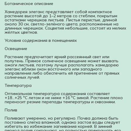
Ботаническое описание
Хамедорея элеганс представляет собой компактное
растение высотой до 1–2 метров со стеблем, покрытым
остатками черешков листьев. Листья перистые, длиной
около 30 см, светло-зелёного цвета, расположенные на
длинных черешках. Соцветия небольшие, состоят из мелких
жёлтых цветков.
Условия содержания в помещениях
Освещение
Растение предпочитает яркий рассеянный свет или
полутень. Прямое солнечное освещение может вызвать
ожоги листьев, поэтому лучше располагать хамедорею
элеганс вблизи окон восточного или западного
направления либо обеспечить ей притенение от прямых
солнечных лучей.
Температура
Оптимальная температура содержания составляет
+18...+25 °C летом и не ниже +16 °C зимой. Растение плохо
переносит резкие перепады температуры и сквозняки.
Полив
Поливают умеренно, но регулярно. Почва должна быть
постоянно слегка влажной, однако застоя воды следует
избегать во избежание загнивания корней. В зимний
период полив сокращают, но полностью прекращать его