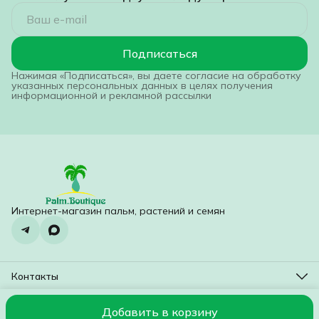
Подписаться
Нажимая «Подписаться», вы даете согласие на обработку
указанных персональных данных в целях получения
информационной и рекламной рассылки
Интернет-магазин пальм, растений и семян
Контакты
Адрес
Красногорск, Бульвар Космонавтов 4
Добавить в корзину
© 2016-2026
Оплата
Доставка
Правила возврата
Реквизиты
Оф
Телефон