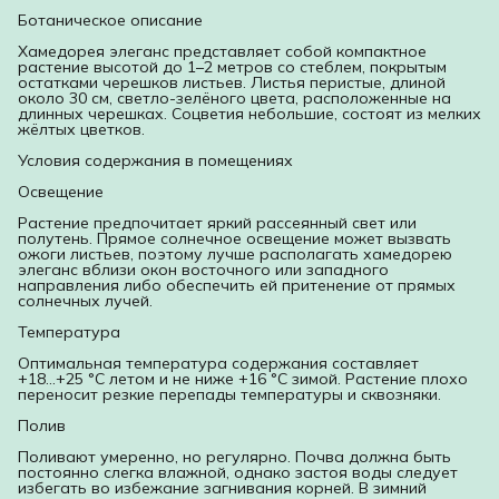
Ботаническое описание
Хамедорея элеганс представляет собой компактное
растение высотой до 1–2 метров со стеблем, покрытым
остатками черешков листьев. Листья перистые, длиной
около 30 см, светло-зелёного цвета, расположенные на
длинных черешках. Соцветия небольшие, состоят из мелких
жёлтых цветков.
Условия содержания в помещениях
Освещение
Растение предпочитает яркий рассеянный свет или
полутень. Прямое солнечное освещение может вызвать
ожоги листьев, поэтому лучше располагать хамедорею
элеганс вблизи окон восточного или западного
направления либо обеспечить ей притенение от прямых
солнечных лучей.
Температура
Оптимальная температура содержания составляет
+18...+25 °C летом и не ниже +16 °C зимой. Растение плохо
переносит резкие перепады температуры и сквозняки.
Полив
Поливают умеренно, но регулярно. Почва должна быть
постоянно слегка влажной, однако застоя воды следует
избегать во избежание загнивания корней. В зимний