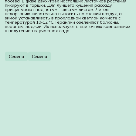
посева. В фазе двух-трех настоящих листочков растения
пикируют в горшки. Для лучшего кущения рассаду
прищипывают над пятым - шестым листом. Летом
пеларгонию желательно выносить на свежий воздух, а
зимой устанавливать в прохладной светлой комнате с
температурой 10-12 °C. Геранями озеленяют балконы,
веранды, лоджии. Их используют в цветочных композициях
в полутенистых участках сада.
Семена
Семена