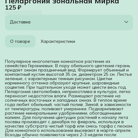
Пеларгония зональная Мирка
125 ₽
Доставка
О товаре
Характеристики
Популярное многолетние комнатное растение из
семейства Гераниевых. В пору обильного цветения герань
придает окнам праздничный вид. Формирует объемный и
компактный кустик высотой 35 см, диаметром 25 см. Листья
зеленые, с характерным темным рисунком. Цветки
карминного оттенка образуют крупные, шаровидные
соцветия. При тщательном уходе может цвести весь год.
Пеларгония светолюбива, неприхотлива в культуре, легко
переносит недостаток влаги. Размещают растение на
солнечных восточных и западных окнах. В теплое время
года любит обильный, частый полив. Зимой, в зависимости
от температуры, поливают умереннее. Подкармливают
растение минеральными удобрениями, обогащенными
калием. Для получения цветущих растений к началу лета
посевы производят с декабря по февраль, используя в
качестве субстрата чистый торф или смесь торфа с песком.
Для комнатного использования высевают в марте-апреле.
Всходы обычно появляются через 2-3 недели после