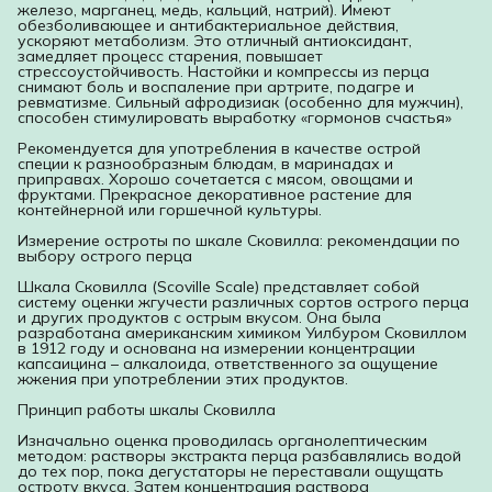
железо, марганец, медь, кальций, натрий). Имеют
обезболивающее и антибактериальное действия,
ускоряют метаболизм. Это отличный антиоксидант,
замедляет процесс старения, повышает
стрессоустойчивость. Настойки и компрессы из перца
снимают боль и воспаление при артрите, подагре и
ревматизме. Сильный афродизиак (особенно для мужчин),
способен стимулировать выработку «гормонов счастья»
Рекомендуется для употребления в качестве острой
специи к разнообразным блюдам, в маринадах и
приправах. Хорошо сочетается с мясом, овощами и
фруктами. Прекрасное декоративное растение для
контейнерной или горшечной культуры.
Измерение остроты по шкале Сковилла: рекомендации по
выбору острого перца
Шкала Сковилла (Scoville Scale) представляет собой
систему оценки жгучести различных сортов острого перца
и других продуктов с острым вкусом. Она была
разработана американским химиком Уилбуром Сковиллом
в 1912 году и основана на измерении концентрации
капсаицина – алкалоида, ответственного за ощущение
жжения при употреблении этих продуктов.
Принцип работы шкалы Сковилла
Изначально оценка проводилась органолептическим
методом: растворы экстракта перца разбавлялись водой
до тех пор, пока дегустаторы не переставали ощущать
остроту вкуса. Затем концентрация раствора