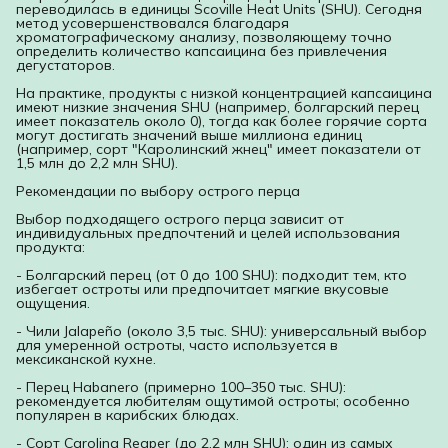
переводилась в единицы Scoville Heat Units (SHU). Сегодня
метод усовершенствовался благодаря
хроматографическому анализу, позволяющему точно
определить количество капсаицина без привлечения
дегустаторов.
На практике, продукты с низкой концентрацией капсаицина
имеют низкие значения SHU (например, болгарский перец
имеет показатель около 0), тогда как более горячие сорта
могут достигать значений выше миллиона единиц
(например, сорт "Каролинский жнец" имеет показатели от
1,5 млн до 2,2 млн SHU).
Рекомендации по выбору острого перца
Выбор подходящего острого перца зависит от
индивидуальных предпочтений и целей использования
продукта:
- Болгарский перец (от 0 до 100 SHU): подходит тем, кто
избегает остроты или предпочитает мягкие вкусовые
ощущения.
- Чили Jalapeño (около 3,5 тыс. SHU): универсальный выбор
для умеренной остроты, часто используется в
мексиканской кухне.
- Перец Habanero (примерно 100–350 тыс. SHU):
рекомендуется любителям ощутимой остроты; особенно
популярен в карибских блюдах.
- Сорт Carolina Reaper (до 2,2 млн SHU): один из самых