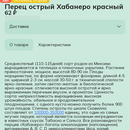
Хит
Осталось 10 штук
Перец острый Хабанеро красный
62 ₽
Доставка
О товаре
Характеристики
Среднеспелый (110-115дней) сорт родом из Мексики,
выращивается в теплицах и пленочных укрытиях. Растение
прямостоячее, мощное, высотой 80-90 см. Плоды
морщинистые, по форме напоминают фонарики, длиной 4-5
см, шириной 2-3 см, массой 30-50 г, в технической спелости
ярко-зеленые, затем светло-желтые, в биологической
ярко-красные, отличаются высокой остротой и ярко
выраженным перечным вкусом, и ароматом. Ценность
сорта: неприхотливость выращивания, высокая
урожайность, обильное и продолжительное
плодоношение, с одного куста можно получить более 900
штук плодов. Степень остроты по шкале Сковилла
составляет от
100000-350000
единиц, это один из самых
жгучих перцев, который является основным ингредиентом
в известных соусах Табаско и Сальса. Все разновидности
перцев «Хабанеро» богаты алкалоидами (капсаицином),
витаминами А, В, С, D, микроэлементами (йод, калий,