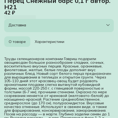
Перец Снежный барс 0,1 г автор.
Н21
42 ₽
Доставка
О товаре
Характеристики
Труды селекционеров компании Гавриш подарили
овощеводам большое разнообразие сладких, сочных,
восхитительно вкусных перцев. Красные, оранжевые,
фиолетовые, желтые, белые плоды дополнят вкус
различных блюд. Новый сорт белого перца предназначен
для выращивания в теплицах и открытом грунте. Через
105-110 дней этот красавец-овощ будет радовать
ароматными плодами слегка вытянутой кубовидной
формы, массой 220-250 г, с глянцевой поверхностью и
толстыми (6-7 мм), прочными стенками. Окраска по мере
созревания меняется от кремовой (желтовато-белой) до
насыщенно-красной. Растение среднеоблиственное,
среднерослое (до 170 см), полураскидистое. Вкусовые
качества отменные. Используют в свежем виде, а также
для фарширования, консервирования, замораживания.
Посев на рассаду — в марте. Глубина заделки семян до 1
см. Высадка рассады — в мае. Пикировка в фазе 1-2-х