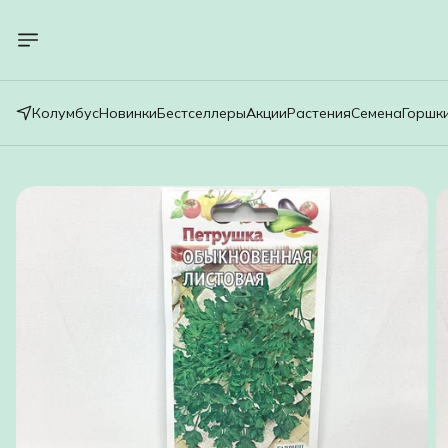
Колумбус
Новинки
Бестселлеры
Акции
Растения
Семена
Горшк