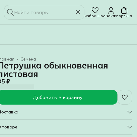
Избранное
Войти
Корзина
лавная
›
Семена
Петрушка обыкновенная
листовая
35 ₽
Добавить в корзину
Доставка
О товаре