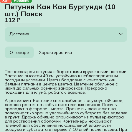
Хит
Новинка
Петуния Кан Кан Бургунди (10
шт.) Поиск
112 ₽
Доставка
О товаре
Характеристики
Превосходная петуния с бархатными кружевными цветами.
Растение высотой 40 см, устойчиво к неблагоприятным
погодным условиям. Цветы бордовые с контрастными
белыми пятнами в центре цветка. Цветение обильное с
июня до сильных осенних заморозков. Прекрасно
подходит для клумб, рабаток, вазонов.
Агротехника. Растение светолюбивое, засухоустойчивое,
хорошо растет на любых питательных почвах. Посевы
проводят в феврале - марте. Драже выкладывают на
поверхность хорошо увлажнённого субстрата без заделки
в грунт. Драже обильно опрыскивают из пульверизатора
для растворения оболочки. Контейнеры накрывают
плёнкой для обеспечения максимальной влажности
воздуха и субстрата в первые 7-10 дней после посева. При