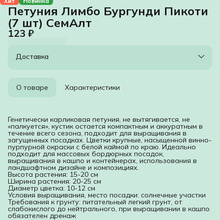
Хит
Новинка
Петуния Лимбо Бургунди Пикоти
(7 шт) СемАлт
123 ₽
Доставка
О товаре
Характеристики
Генетически карликовая петуния, не вытягивается, не
«палкуется», кустик остается компактным и аккуратным в
течение всего сезона, подходит для выращивания в
загущенных посадках. Цветки крупные, насыщенной винно-
пурпурной окраски с белой каймой по краю. Идеально
подходит для массовых бордюрных посадок,
выращивания в кашпо и контейнерах, использования в
ландшафтном дизайне и композициях.
Высота растения: 15-20 см
Ширина растения: 20-25 см
Диаметр цветка: 10-12 см
Условия выращивания, место посадки: солнечные участки
Требования к грунту: питательный легкий грунт, от
слабокислого до нейтрального, при выращивании в кашпо
обязателен дренаж