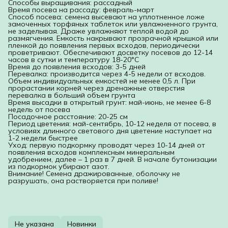
Способы выращивания: рассадный
Время посева на рассаду: февраль-март
Способ посева: семена высевают на уплотненное ложе
замоченных торфяных таблеток или увлажненного грунта,
не заделывая. Драже увлажняют теплой водой до
размягчения. Емкость накрывают прозрачной крышкой или
пленкой до появления первых всходов, периодически
проветривают. Обеспечивают досветку посевов до 12-14
часов в сутки и температуру 18-20°С
Время до появления всходов: 3-5 дней
Перевалка: производится через 4-5 недели от всходов.
Объем индивидуальных емкостей не менее 0,5 л. При
прорастании корней через дренажные отверстия
перевалка в больший объем грунта
Время высадки в открытый грунт: май-июнь, не менее 6-8
недель от посева
Посадочное расстояние: 20-25 см
Период цветения: май-сентябрь, 10-12 неделя от посева, в
условиях длинного светового дня цветение наступает на
1-2 недели быстрее
Уход: первую подкормку проводят через 10-14 дней от
появления всходов комплексным минеральным
удобрением, далее – 1 раз в 7 дней. В начале бутонизации
из подкормок убирают азот.
Внимание! Семена дражированные, оболочку не
разрушать, она растворяется при поливе!
Не указана
Новинки