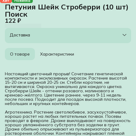
Хит
Новинка
Петуния Шейк Строберри (10 шт)
Поиск
122 ₽
Доставка
О товаре
Характеристики
Настоящий цветочный прорыв! Сочетание генетической
компактности и эксклюзивных окрасок. Растение высотой
15-20 см и шириной 20-25 см. Стебли короткие, не
вытягиваются. Окраска уникальна для каждого цветка.
Строберри Шейк - оттенки розового, малинового и
кремово-жёлтого. Цветение раннее, через 9-11 недель
после посева. Подходит для посадок высокой плотности,
небольших и крупных контейнеров.
Агротехника. Растение светолюбивое, засухоустойчивое,
хорошо растет на любых питательных почвах. Посевы
проводят в феврале. Драже выкладывают на поверхность
хорошо увлажнённого субстрата без заделки в грунт.
Драже обильно опрыскивают из пульверизатора для
растворения оболочки. Контейнеры накрывают плёнкой