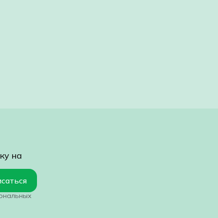
ку на
саться
сональных