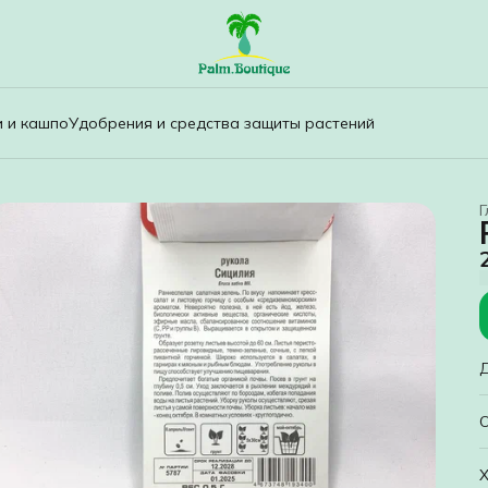
и и кашпо
Удобрения и средства защиты растений
Г
Р
Х
с