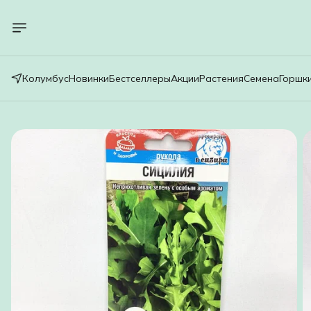
Колумбус
Новинки
Бестселлеры
Акции
Растения
Семена
Горшк