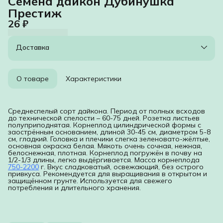
Семена дайкон Дубинушка
Престиж
26 ₽
Доставка
О товаре
Характеристики
Среднеспелый сорт дайкона. Период от полных всходов
до технической спелости – 60-75 дней. Розетка листьев
полуприподнятая. Корнеплод цилиндрической формы с
заострённым основанием, длиной 30-45 см, диаметром 5-8
см, гладкий. Головка и плечики слегка зеленовато-жёлтые,
основная окраска белая. Мякоть очень сочная, нежная,
белоснежная, плотная. Корнеплод погружён в почву на
1/2-1/3 длины, легко выдёргивается. Масса корнеплода
750-2200
г. Вкус сладковатый, освежающий, без острого
привкуса. Рекомендуется для выращивания в открытом и
защищённом грунте. Используется для свежего
потребления и длительного хранения.