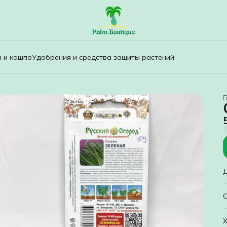
и и кашпо
Удобрения и средства защиты растений
Г
С
Х
з