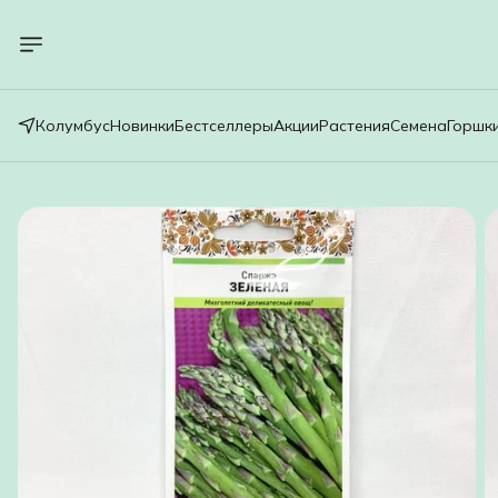
Колумбус
Новинки
Бестселлеры
Акции
Растения
Семена
Горшк