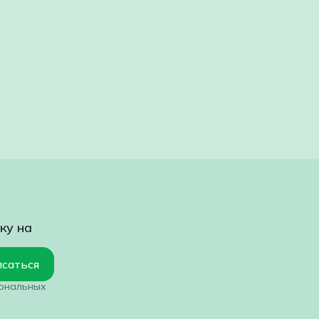
ку на
саться
сональных