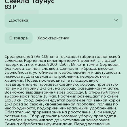
Свекла Таунус
83 ₽
Доставка
О товаре
Характеристики
Среднеспелый (95-105 дн от всходов) гибрид голландской
селекции. Корнеплод цилиндрический, ровный, с гладкой
поверхностью, массой 200- 250 г. Мякоть темно-бордовая,
без колец, сочная, сладкая. Ценность гибрида: высокая
урожайность, устойчивать к заболеваниям и цветушности,
лежкость . Для свежего потребления, переработки и
хранения. Посев: производится в плодородную,
предварительно произвесткованную, хорошо прогретую
почву на глубину 2-3 см , на хорошо освещенном участке.
Возможно выращивание через рассаду. В открытый грунт
высаживают после 15 мая. Растения размещают по схеме
10х30 см. Уход: рекомендуется рыхление почвенной корки
(2-3 раза за сезон) , своевременная прополка, поливы по
необходимости, подкормки минеральными удобрениями.
Обязательно прореживание на расстояние 10 см между
растениями. Сбор урожая: массовую уборку проводят в
сентябре и заканчивают до наступления заморозков.
Семена обработаны фунгицидами. Перед посевом не