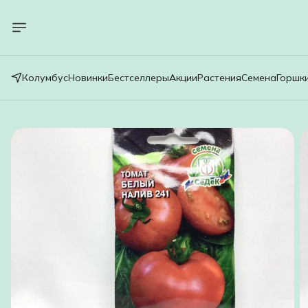
Колумбус
Новинки
Бестселлеры
Акции
Растения
Семена
Горшк