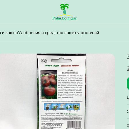
и и кашпо
Удобрения и средства защиты растений
Г
Р
Х
с