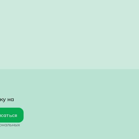
ку на
саться
сональных