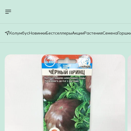
Колумбус
Новинки
Бестселлеры
Акции
Растения
Семена
Горшк