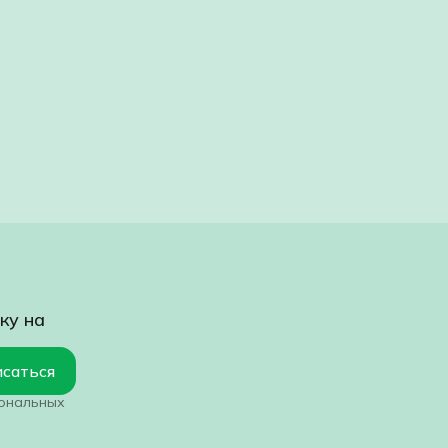
ку на
саться
сональных