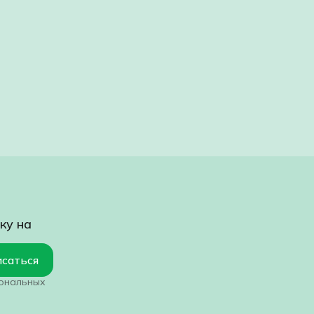
ку на
саться
сональных