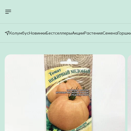
Колумбус
Новинки
Бестселлеры
Акции
Растения
Семена
Горшк