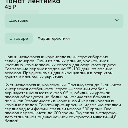
Томат лентяйка
45 ₽
Доставка
О товаре
Характеристики
Новый низкорослый крупноплодный сорт сибирских
селекционеров. Один из самых ранних, урожайных и
красивых крупноплодных сортов для открытого грунта.
Созревание первых плодов на 95-100 день от полных
всходов. Предназначен для выращивания в открытом
грунте и пленочных укрытиях.
Куст низкорослый, компактный. Пасынкуется до 1-ой кисти.
Интересная особенность сорта — главный стебель
вершкуется на высоте около 0,5 м, обильный урожай
плодов образуется на большом количестве боковых
пасынков. Урожайность высокая, до 4 кг великолепных
крупных плодов. Томаты ярко-красные, идеально гладкой
сердцевидной формы, средней массой 300 грамм. Вес
плодов первой кисти до 600 грамм! Вкусовая экспертно-
дегустационная оценка нежной сахаристой мякоти—4,8
балла!