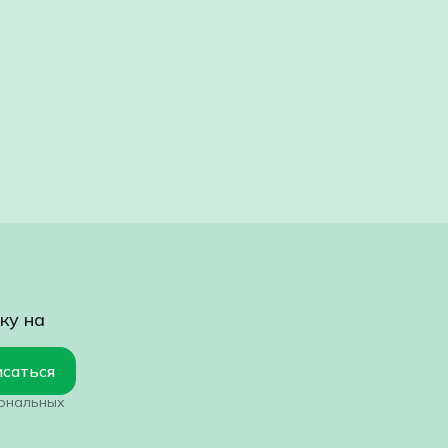
ку на
саться
сональных