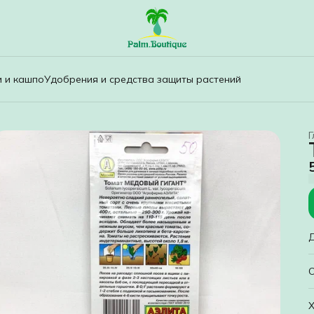
и и кашпо
Удобрения и средства защиты растений
Г
Х
К