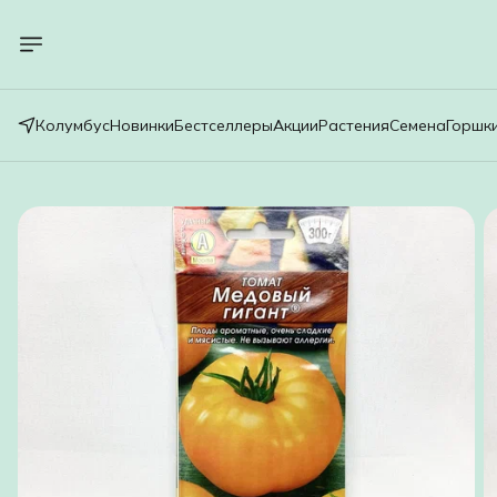
Колумбус
Новинки
Бестселлеры
Акции
Растения
Семена
Горшк