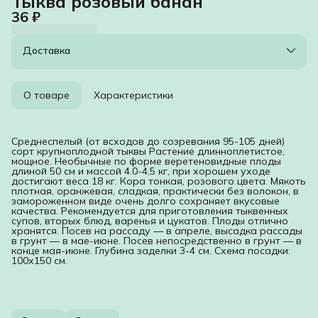
Тыква розовый банан
36 ₽
Доставка
О товаре
Характеристики
Среднеспелый (от всходов до созревания 95-105 дней)
сорт крупноплодной тыквы Растение длинноплетистое,
мощное. Необычные по форме веретеновидные плоды
длиной 50 см и массой 4.0-4,5 кг, при хорошем уходе
достигают веса 18 кг. Кора тонкая, розового цвета. Мякоть
плотная, оранжевая, сладкая, практически без волокон, в
замороженном виде очень долго сохраняет вкусовые
качества. Рекомендуется для приготовления тыквенных
супов, вторых блюд, варенья и цукатов. Плоды отлично
хранятся. Посев на рассаду — в апреле, высадка рассады
в грунт — в мае-июне. Посев непосредственно в грунт — в
конце мая-июне. Глубина заделки 3-4 см. Схема посадки:
100х150 см.